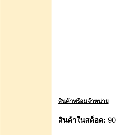
น้ำหอม พร้อมเข็มพลาสติก
ขนาด 25 ซีซี หลอดละ
บาท40.00
หยิบใส่รถเข็น
ลดล้างสต็อค ไหมพรมเส้น
ใหญ่ ไหมฟู สีพื้น สีเหลือบ
ของวีนัส winnid
สินค้าพร้อมจำหน่าย
บาท150.00
สินค้าในสต็อค:
90
หยิบใส่รถเข็น