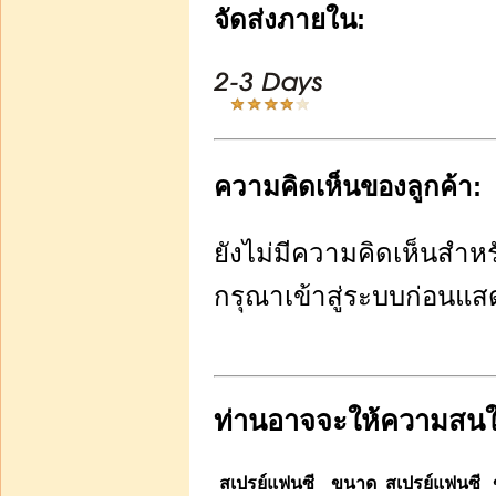
ชุด Perfume Baby Set A
จัดส่งภายใน:
ชุดทดลองขายเล็กๆ 8 กลิ่น
เพียง 730 บาทส่งฟ
ความคิดเห็นของลูกค้า:
บาท750.00
บาท730.00
ยังไม่มีความคิดเห็นสำหรั
ท่านประหยัดได้:
บาท20.00
กรุณาเข้าสู่ระบบก่อนแ
หยิบใส่รถเข็น
น้ำหอมพร้อมใช้ในขวด
ทรงหัวใจขนาด 35 ซีซี(ส5)
1 ขวด 350 บาทส่งฟรี
ท่านอาจจะให้ความสนใจ
สเปรย์แฟนซี ขนาด
สเปรย์แฟนซี