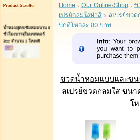
Home
Our Online-Shop
ข
Product Scroller
เปรย์กลมใสฝาสี
สเปรย์ขวดก
ปกติโหลละ 80 บาท
น้ำหอมสุตรเข้มหอมนาน 8
ชั่วโมงบรรจุในเทสเตอร์
2cc จำนวน 1 โหลเพี
Info
: Your bro
you want to p
purchase them 
ขวดน้ำหอมแบบและขนา
บาท144.00
หยิบใส่รถเข็น
สเปรย์ขวดกลมใส ขนาด 
โห
Pro ก.ค. 54 น้ำหอม
ปากกาแก้วฝาสี 10 cc สูตร
ทั่วไป 4-5 ชม.ชิ้นละ13