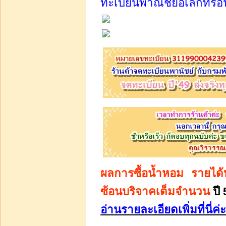
ทะเบียนพาณิชย์อิเล็กทรอ
บาท40.00
หยิบใส่รถเข็น
น้ำหอมสุตรเข้มหอมนาน 8
ชั่วโมงบรรจุในเทสเตอร์
2cc จำนวน 1 โหลเพี
บาท144.00
หยิบใส่รถเข็น
ผลการซื้อน้ำหอม รายได้บร
น้ำหอมสูตรเข้ม 24 ชม ใน
ขวดสเปรย์ลิปสติกแวววาว
ซ้อนบริจาคเต็มจำนวน
ปี
10 ซีซี ขวดละ 100
อ่านรายละเอียดเพิ่มที่นี่ค่