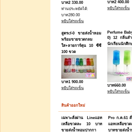
บาท40.00
บาท2 400.00
บาท2 330.00
หยิบใส่รถเข็น
หยิบใส่รถเข็น
ท่านประหยัดได้:
บาท280.00
หยิบใส่รถเข็น
Pro ส.ค. 54 น้ำหอม
ปากกา ไลท์สี 10 ซีซี (pf-
Perfume Baby
สูตรcf-0 ขายส่งน้ำหอม
00) สูตรเข้มทน 8 ชม.1
0) 12 กลิ่นสำ
พร้อมขายขวดกลม
นักเรียนนักศึ
ใส+ลายการ์ตุน 10 ซีซี
100 ขวด
บาท2 600.00
บาท1 900.00
บาท0.00
บาท660.00
หยิบใส่รถเข็น
ท่านประหยัดได้: บาท2
หยิบใส่รถเข็น
600.00
หยิบใส่รถเข็น
สินค้าออกใหม่
น้ำหอมพร้อมขายสูตรเข้ม
เฉพาะสั่งผ่าน Lineแอท
Pro ก.ค.61 สั
(cf-3) ขวดลูกกลิ้ง ขนาด
เหลือขวดละ 10 บาท
แอทเหลือขว
10 cc +glitter เพ
ขายส่งน้ำหอมปากกา
บาทขายส่งน้