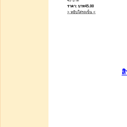
45 บาท
ราคา:
บาท45.00
> หยิบใส่รถเข็น <
ส