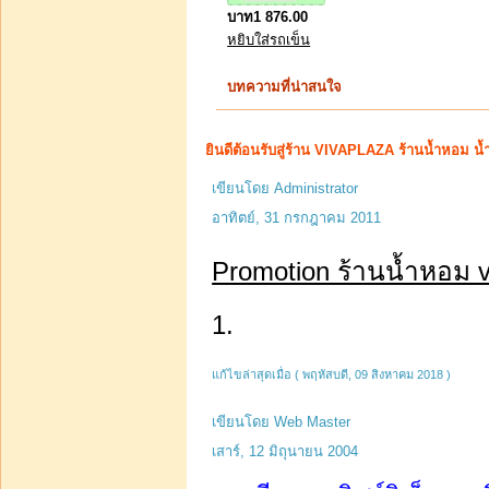
Perfume Mini Set A
บาท1 876.00
สำหรับนักเรียนนักศึกษาหา
หยิบใส่รถเข็น
รายได้พิเศษ หรือผู้ที
บทความที่น่าสนใจ
ยินดีต้อนรับสู่ร้าน VIVAPLAZA ร้านน้ำหอม น้
เขียนโดย Administrator
บาท1 680.00
อาทิตย์, 31 กรกฎาคม 2011
บาท1 600.00
ท่านประหยัดได้:
Promotion ร้านน้ำหอม v
บาท80.00
หยิบใส่รถเข็น
1.
โดนัทรัดผมไหมพรม ชิ้น
แก้ไขล่าสุดเมื่อ ( พฤหัสบดี, 09 สิงหาคม 2018 )
ละ 40 บาท
เขียนโดย Web Master
เสาร์, 12 มิถุนายน 2004