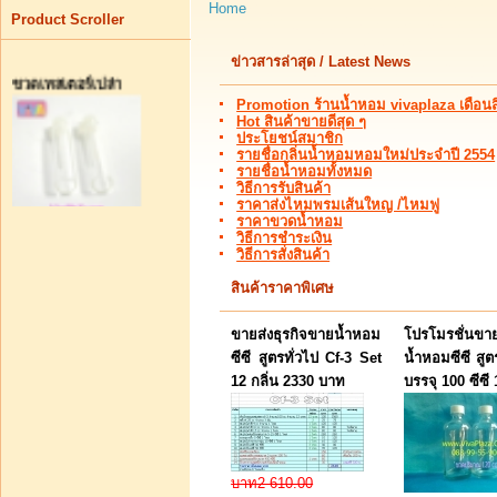
Home
Product Scroller
ข่าวสารล่าสุด / Latest News
ขวดเทสเตอร์เปล่า
Promotion ร้านน้ำหอม vivaplaza เดือน
Hot สินค้าขายดีสุด ๆ
ประโยชน์สมาชิก
รายชื่อกลิ่นน้ำหอมหอมใหม่ประจำปี 2554
รายชื่อน้ำหอมทั้งหมด
วิธีการรับสินค้า
ราคาส่งไหมพรมเส้นใหญ /ไหมฟู
ราคาขวดน้ำหอม
สอบถามราคา
วิธีการชำระเงิน
วิธีการสั่งสินค้า
Set หัวน้ำหอมแท้ๆ 2 cc 6
กลิ่น+ แอลกอฮอล์ผสม
สินค้าราคาพิเศษ
musk ขนาด100 cc เซ
ขายส่งธุรกิจขายน้ำหอม
โปรโมรชั่นขาย
ซีซี สูตรทั่วไป Cf-3 Set
น้ำหอมซีซี สูต
12 กลิ่น 2330 บาท
บรรจุ 100 ซีซี
บาท190.00
บาท150.00
ท่านประหยัดได้:
บาท2 610.00