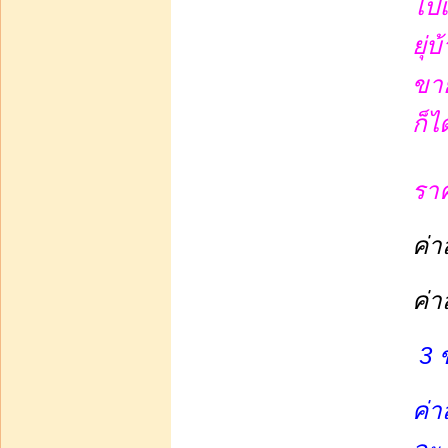
ไปเ
10 ซีซี 100 ขวด 2400
ยุ่
ขา
บาท2 600.00
ก็ไ
หยิบใส่รถเข็น
น้ำหอมสุตรเข้มหอมนาน 8
รา
ชั่วโมงบรรจุในเทสเตอร์
2cc จำนวน 1 โหลเพี
ค่
ค่า
3 
บาท144.00
หยิบใส่รถเข็น
ค่า
Perfume Mini Set B