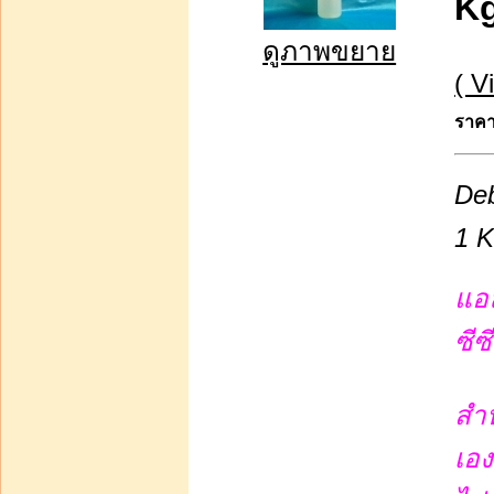
Kg
ดูภาพขยาย
( V
ราคาต
บาท80.00
หยิบใส่รถเข็น
De
น้ำหอมพร้อมขาย (pf-1) ส
เปรย์ไลท์สีขนาด 50 ซีซี
1 
โหลละ 1800 บาทส่
แอ
ซีซ
บาท1 800.00
หยิบใส่รถเข็น
สำห
เอง
สูตรpf-1 ขายส่งน้ำหอม
พร้อมขายมใส+ลายการ์ตุน