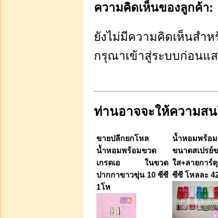
บาท180.00
ความคิดเห็นของลูกค้า:
หยิบใส่รถเข็น
ยังไม่มีความคิดเห็นสำหรั
ขวดลูกกลิ้งขนาด 5 ซีซี
โหลละ 120 บาท
กรุณาเข้าสู่ระบบก่อนแ
ท่านอาจจะให้ความสนใจ
บาท120.00
หยิบใส่รถเข็น
ขายปลีกยกโหล
น้ำหอมพร้อ
น้ำหอมพร้อมขายสูตรเข้ม
น้ำหอมพร้อมขวด
ขนาดสเปรย์
(cf-3) ขวดลูกกลิ้ง ขนาด
เกรดเอ ในขวด
ใส+ลายการ์
10 cc +glitter เพ
ปากกาขาวขุ่น 10 ซีซี
ซีซี โหลละ 4
1โห