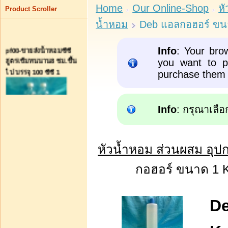
Home
Our Online-Shop
ห
Product Scroller
น้ำหอม
Deb แอลกอฮอร์ ขนา
pf00-ขายส่งน้ำหอมซีซี
Info
: Your bro
สูตรเข้มทนนาน8 ชม.ขึ้น
you want to p
ไป บรรจุ 100 ซีซี 1
purchase them 
Info
: กรุณาเลือ
บาท2 400.00
บาท1 800.00
ท่านประหยัดได้:
หัวน้ำหอม ส่วนผสม อุป
บาท600.00
กอฮอร์ ขนาด 1 
หยิบใส่รถเข็น
สเปรย์ขวดกลมใส ขนาด
D
10 /15 ซีซี ขวดละ 15 บาท
ปกติโหลละ 80 บาท