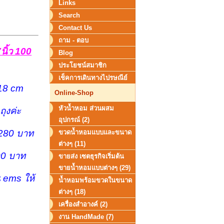
Links
Search
Contact Us
ถาม - ตอบ
นิ้ว 100
Blog
ประโยชน์สมาชิก
เช็คการเดินทางไปรษณีย์
 18 cm
Online-Shop
หัวน้ำหอม ส่วนผสม
 ถุงค่ะ
อุปกรณ์ (2)
= 280 บาท
ขวดน้ำหอมแบบและขนาด
ต่างๆ (11)
300 บาท
ขายส่ง เซตธุรกิจเริ่มต้น
ขายน้ำหอมแบบต่างๆ (29)
 ems ให้
น้ำหอมพร้อมขวดในขนาด
ต่างๆ (18)
เครื่องสำอางค์ (2)
งาน HandMade (7)