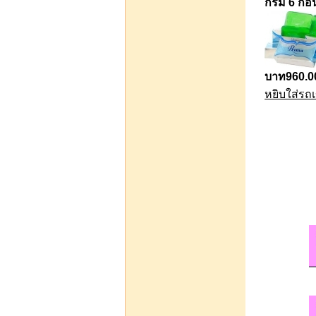
กรัม 6 ก้อ
พอนด์ เอจ มิราเคิล เดลี่ รี
เจอเนอเรติ้ง เฟเชี่ยล โฟม
100 g.
บาท960.0
หยิบใส่รถเ
บาท140.00
หยิบใส่รถเข็น
สเปรย์แฟนซี ขนาด 10 ซีซี
แบบน้อยหน่า ขวดละ 35
บาท