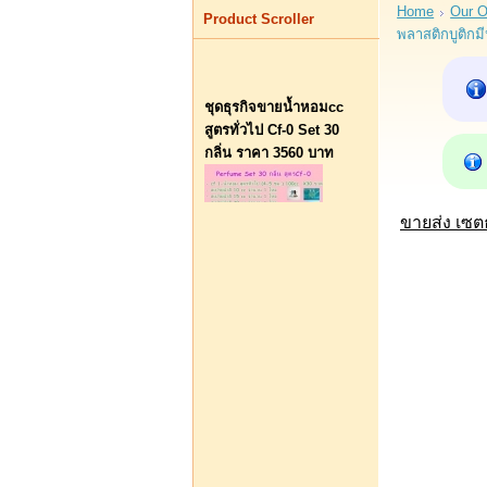
Home
Our O
Product Scroller
พลาสติกบูติกม
ชุดธุรกิจขายน้ำหอมcc
สูตรทั่วไป Cf-0 Set 30
กลิ่น ราคา 3560 บาท
ขายส่ง เซต
บาท4 395.00
บาท3 560.00
ท่านประหยัดได้:
บาท835.00
หยิบใส่รถเข็น
ชุด Perfume Baby Set A
ชุดทดลองขายเล็กๆ 8 กลิ่น