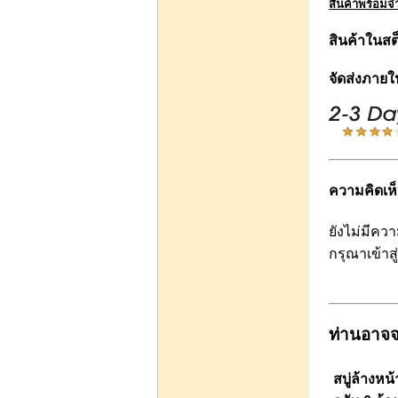
สินค้าพร้อมจ
หอมนาน 8 ชั่วโมง ขนาด
2 ซีซี 100 ชิ้น 800
สินค้าในส
จัดส่งภายใ
บาท800.00
หยิบใส่รถเข็น
ความคิดเห็
Deb-mix แอลกอฮอร์ผสม
ยังไม่มีควา
มัสต์ ขนาด 1 Kg ใช้ผสม
กรุณาเข้า
น้ำหอม 300 บาท
ท่านอาจจ
บาท300.00
สบู่ล้างห
หยิบใส่รถเข็น