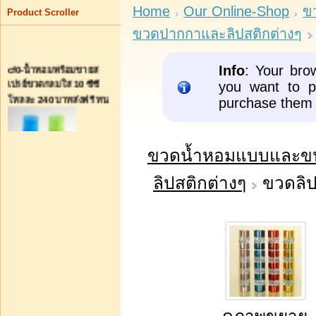
Home
Our Online-Shop
ข
Product Scroller
ขวดปากกาและลิปสติกต่างๆ
cf0-น้ำหอมพร้อมขายส
Info
: Your bro
เปรย์ขวดกลมใส 10 ซีซี
you want to p
โหลละ 240 บาทส่งฟรี ทน
purchase them 
ขวดน้ำหอมแบบและขน
ลิปสติกต่างๆ
ขวดลิป
บาท30.00
หยิบใส่รถเข็น
ลดล้างสต็อค ไหมพรมเส้น
ใหญ่ ไหมฟู สีพื้น สีเหลือบ
ของวีนัส winnid