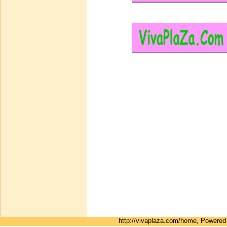
ขายปลีกยกโหล น้ำหอม
พร้อมขวด เกรดเอ ในขวด
ปากกาขาวขุ่น 10 ซีซี 1โห
บาท500.00
บาท450.00
ท่านประหยัดได้:
บาท50.00
หยิบใส่รถเข็น
http://vivaplaza.com/home, Powere