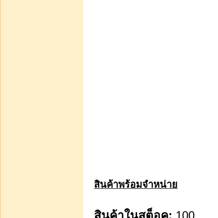
บาท50.00
หยิบใส่รถเข็น
สเปรย์แฟนซี ขนาด 10 ซีซี
แบบแจกัน ขวดละ 35 บาท
บาท40.00
หยิบใส่รถเข็น
สินค้าพร้อมจำหน่าย
หนังสือ2 ดอกไม้ราตรี
สินค้ามีชีวิต ของอรสม
สินค้าในสต็อค:
100
สุทธิสาคร เพียง 190 บ