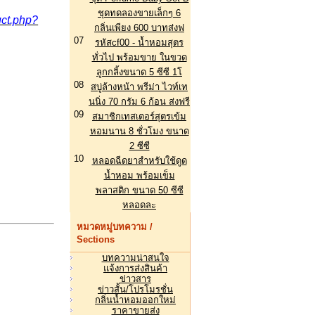
ชุดทดลองขายเล็กๆ 6
ct.php?
กลิ่นเพียง 600 บาทส่งฟ
07
รหัสcf00 - น้ำหอมสุตร
ทั่วไป พร้อมขาย ในขวด
ลูกกลิ้งขนาด 5 ซีซี 1โ
08
สบู่ล้างหน้า พรีม่า ไวท์เท
นนิ่ง 70 กรัม 6 ก้อน ส่งฟรี
09
สมาชิกเทสเตอร์สุตรเข้ม
หอมนาน 8 ชั่วโมง ขนาด
2 ซีซี
10
หลอดฉีดยาสำหรับใช้ดูด
น้ำหอม พร้อมเข็ม
พลาสติก ขนาด 50 ซีซี
หลอดละ
หมวดหมู่บทความ /
Sections
บทความน่าสนใจ
แจ้งการส่งสินค้า
ข่าวสาร
ข่าวสั้น/โปรโมรชั่น
กลิ่นน้ำหอมออกใหม่
ราคาขายส่ง