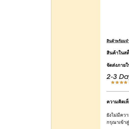
บาท40.00
หยิบใส่รถเข็น
สินค้าพร้อมจ
โดนัทรัดผมไหมพรม ชิ้น
ละ 40 บาท
สินค้าในส
จัดส่งภายใ
บาท40.00
หยิบใส่รถเข็น
ความคิดเห็
Pro ก.ค.61 สั่งผ่านไลน์แอ
ทเหลือขวดละ 8.5 บาท
ขายส่งน้ำหอมปากกา 10
ยังไม่มีควา
กรุณาเข้า