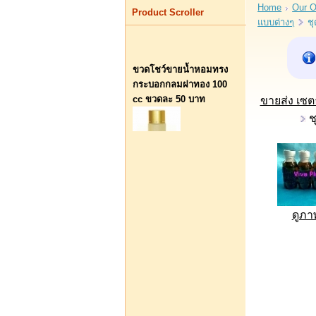
Home
Our O
Product Scroller
แบบต่างๆ
ชุ
ขวดโชว์ขายน้ำหอมทรง
กระบอกกลมฝาทอง 100
cc ขวดละ 50 บาท
ขายส่ง เซต
ช
บาท50.00
หยิบใส่รถเข็น
ดูภ
ขวดลิปสติกแฟนซี 8 ซีซี
ใบละ 50 บาท