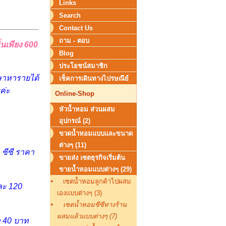
Links
Search
Contact Us
ถาม - ตอบ
นเพียง 600
Blog
ประโยชน์สมาชิก
กษาหารายได้
เช็คการเดินทางไปรษณีย์
ค่ะ
Online-Shop
หัวน้ำหอม ส่วนผสม
อุปกรณ์ (2)
ขวดน้ำหอมแบบและขนาด
ต่างๆ (11)
ซีซี ราคา
ขายส่ง เซตธุรกิจเริ่มต้น
ขายน้ำหอมแบบต่างๆ (29)
เซตน้ำหอมลูกค้าไปผสม
ละ 120
เองแบบต่างๆ (3)
เซตน้ำหอมซีซีทางร้าน
ผสมแล้วแบบต่างๆ (7)
า 40 บาท