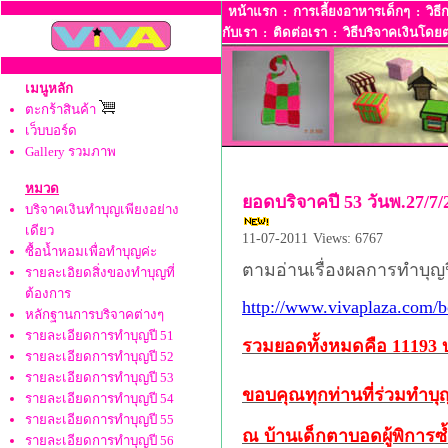
หน้าแรก
:
การเลี้ยงอาหารเด็กๆ
:
วิธี
กับเรา
:
ติดต่อเรา
:
วิธีบริจาคเงินโดยต
เมนูหลัก
ตะกร้าสินค้า
เว็บบอร์ด
Gallery รวมภาพ
หมวด
ยอดบริจาคปี 53 วันพ.27/7
บริจาคเงินทำบุญเพียงอย่าง
เดียว
11-07-2011
Views: 6767
ซื้อน้ำหอมเพื่อทำบุญค่ะ
ตามอ่านเรื่องผลการทำบุญปี 
รายละเอิยดสิ่งของทำบุญที่
ต้องการ
http://www.vivaplaza.com/b
หลักฐานการบริจาคต่างๆ
รายละเอียดการทำบุญปี 51
รวมยอดทั้งหมดคือ 11193 
รายละเอียดการทำบุญปี 52
รายละเอียดการทำบุญปี 53
ขอบคุณทุกท่านที่ร่วมทำบุ
รายละเอียดการทำบุญปี 54
รายละเอียดการทำบุญปี 55
ณ บ้านเด็กตาบอดผู้พิการซ
รายละเอียดการทำบุญปี 56